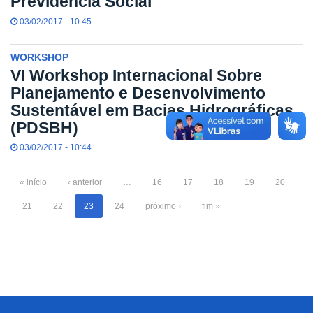
Previdência Social
03/02/2017 - 10:45
WORKSHOP
VI Workshop Internacional Sobre
Planejamento e Desenvolvimento
Sustentável em Bacias Hidrográficas
(PDSBH)
03/02/2017 - 10:44
« início
‹ anterior
…
16
17
18
19
20
21
22
23
24
próximo ›
fim »