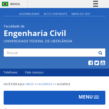
BRASIL
Simplifique!
ACESSIBILIDADE
ALTO CONTRASTE
MAPA DO SITE
Comunica BR
Faculdade de
Participe
Engenharia Civil
Acesso à informação
UNIVERSIDADE FEDERAL DE UBERLÂNDIA
Legislação
Canais
Buscar
Telefones
Fale conosco
INÍCIO
>>
ACONTECE
>>
ACONTECE
MENU
Toggle
navigat