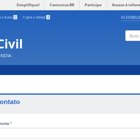
Simplifique!
Comunica BR
Participe
Acesso à infor
ACESSIBIL
ra a busca
3
Ir para o rodapé
4
ivil
Buscar
ÂNDIA
ontato
 nome
*