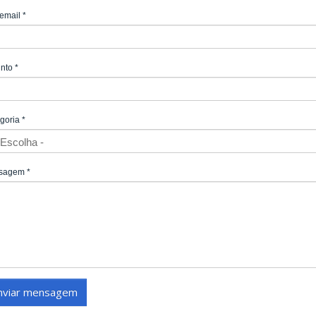
email
*
unto
*
goria
*
sagem
*
nviar mensagem