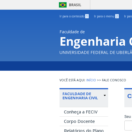
BRASIL
Ir para o conteúdo
1
Ir para o menu
2
Ir pa
Faculdade de
Engenharia C
UNIVERSIDADE FEDERAL DE UBERL
INÍCIO
>>
FALE CONOSCO
FACULDADE DE
C
ENGENHARIA CIVIL
Conheça a FECIV
Seu
Corpo Docente
Relatórios do Plano