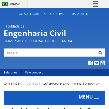
BRASIL
Simplifique!
ACESSIBILIDADE
ALTO CONTRASTE
MAPA DO SITE
Comunica BR
Faculdade de
Participe
Engenharia Civil
Acesso à informação
UNIVERSIDADE FEDERAL DE UBERLÂNDIA
Legislação
Canais
Buscar
Telefones
Fale conosco
INÍCIO
>>
RELATÓRIOS DO PLANO DE TRABALHO DOCENTE
MENU
Toggle
navigat