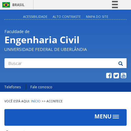
BRASIL
Simplifique!
ACESSIBILIDADE
ALTO CONTRASTE
MAPA DO SITE
Comunica BR
Faculdade de
Participe
Engenharia Civil
Acesso à informação
UNIVERSIDADE FEDERAL DE UBERLÂNDIA
Legislação
Canais
Buscar
Telefones
Fale conosco
INÍCIO
>>
ACONTECE
MENU
Toggle
navigat