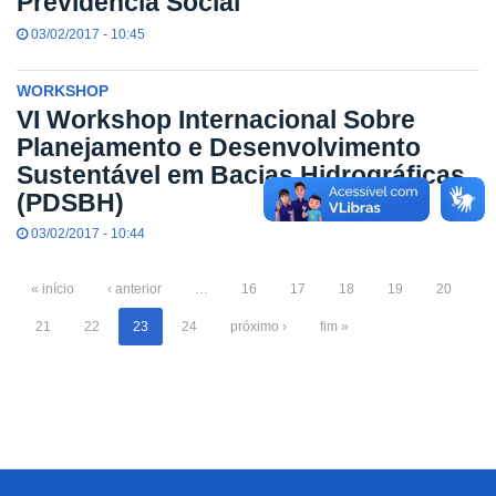
Previdência Social
03/02/2017 - 10:45
WORKSHOP
VI Workshop Internacional Sobre
Planejamento e Desenvolvimento
Sustentável em Bacias Hidrográficas
(PDSBH)
03/02/2017 - 10:44
« início
‹ anterior
…
16
17
18
19
20
21
22
23
24
próximo ›
fim »