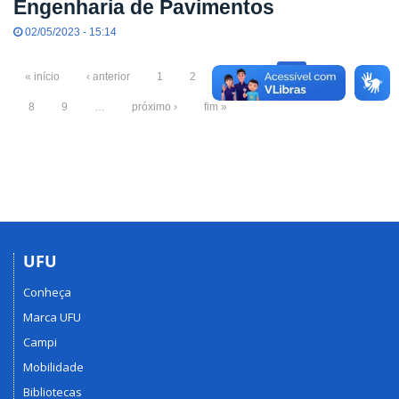
Engenharia de Pavimentos
02/05/2023 - 15:14
« início
‹ anterior
1
2
3
4
5
6
7
8
9
…
próximo ›
fim »
UFU
Conheça
Marca UFU
Campi
Mobilidade
Bibliotecas