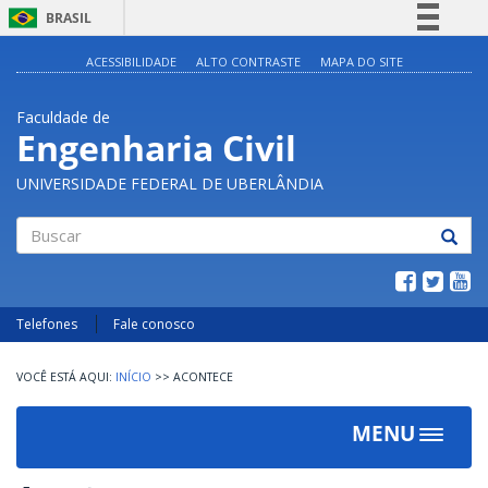
BRASIL
Simplifique!
ACESSIBILIDADE
ALTO CONTRASTE
MAPA DO SITE
Comunica BR
Faculdade de
Participe
Engenharia Civil
Acesso à informação
UNIVERSIDADE FEDERAL DE UBERLÂNDIA
Legislação
Canais
Buscar
Telefones
Fale conosco
INÍCIO
>>
ACONTECE
MENU
Toggle
navigat