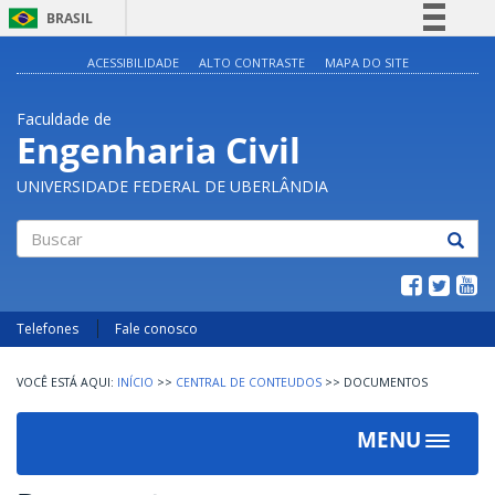
BRASIL
Simplifique!
ACESSIBILIDADE
ALTO CONTRASTE
MAPA DO SITE
Comunica BR
Faculdade de
Participe
Engenharia Civil
Acesso à informação
UNIVERSIDADE FEDERAL DE UBERLÂNDIA
Legislação
Canais
Buscar
Telefones
Fale conosco
INÍCIO
>>
CENTRAL DE CONTEUDOS
>>
DOCUMENTOS
MENU
Toggle
navigat