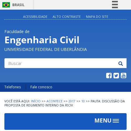
BRASIL
Simplifique!
ACESSIBILIDADE
ALTO CONTRASTE
MAPA DO SITE
Comunica BR
Faculdade de
Participe
Engenharia Civil
Acesso à informação
UNIVERSIDADE FEDERAL DE UBERLÂNDIA
Legislação
Canais
Buscar
Telefones
Fale conosco
INÍCIO
>>
ACONTECE
>>
2017
>>
10
>>
PAUTA: DISCUSSÃO DA
PROPOSTA DE REGIMENTO INTERNO DA FECIV.
MENU
Toggle
navigat