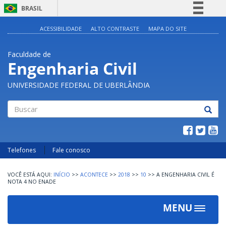
BRASIL
Simplifique!
ACESSIBILIDADE
ALTO CONTRASTE
MAPA DO SITE
Comunica BR
Faculdade de
Participe
Engenharia Civil
Acesso à informação
UNIVERSIDADE FEDERAL DE UBERLÂNDIA
Legislação
Canais
Buscar
Telefones
Fale conosco
INÍCIO
>>
ACONTECE
>>
2018
>>
10
>>
A ENGENHARIA CIVIL É
NOTA 4 NO ENADE
MENU
Toggle
navigat