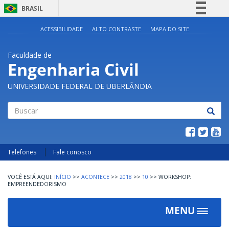
BRASIL
Simplifique!
ACESSIBILIDADE
ALTO CONTRASTE
MAPA DO SITE
Comunica BR
Faculdade de
Participe
Engenharia Civil
Acesso à informação
UNIVERSIDADE FEDERAL DE UBERLÂNDIA
Legislação
Canais
Buscar
Telefones
Fale conosco
INÍCIO
>>
ACONTECE
>>
2018
>>
10
>>
WORKSHOP:
EMPREENDEDORISMO
MENU
Toggle
navigat