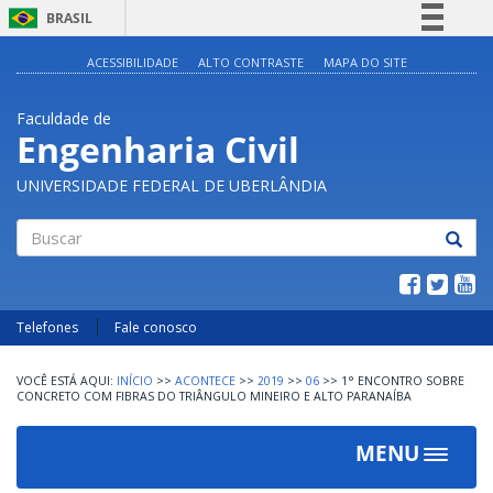
BRASIL
Simplifique!
ACESSIBILIDADE
ALTO CONTRASTE
MAPA DO SITE
Comunica BR
Faculdade de
Participe
Engenharia Civil
Acesso à informação
UNIVERSIDADE FEDERAL DE UBERLÂNDIA
Legislação
Canais
Buscar
Telefones
Fale conosco
INÍCIO
>>
ACONTECE
>>
2019
>>
06
>>
1° ENCONTRO SOBRE
CONCRETO COM FIBRAS DO TRIÂNGULO MINEIRO E ALTO PARANAÍBA
MENU
Toggle
navigat