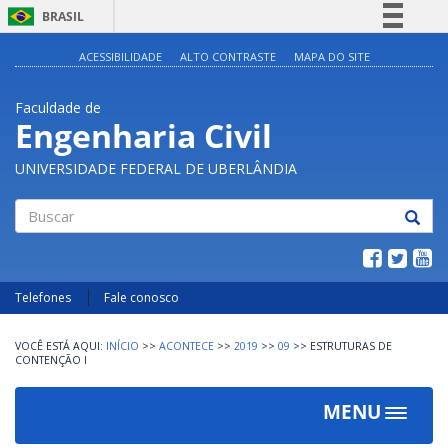
BRASIL
Simplifique!
ACESSIBILIDADE
ALTO CONTRASTE
MAPA DO SITE
Comunica BR
Faculdade de
Participe
Engenharia Civil
Acesso à informação
UNIVERSIDADE FEDERAL DE UBERLÂNDIA
Legislação
Canais
Buscar
Telefones
Fale conosco
INÍCIO
>>
ACONTECE
>>
2019
>>
09
>>
ESTRUTURAS DE
CONTENÇÃO I
MENU
Toggle
navigat