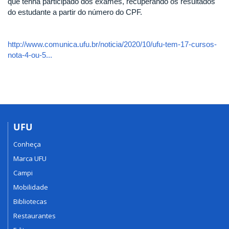
que tenha participado dos exames, recuperando os resultados
do estudante a partir do número do CPF.
http://www.comunica.ufu.br/noticia/2020/10/ufu-tem-17-cursos-
nota-4-ou-5...
UFU
Conheça
Marca UFU
Campi
Mobilidade
Bibliotecas
Restaurantes