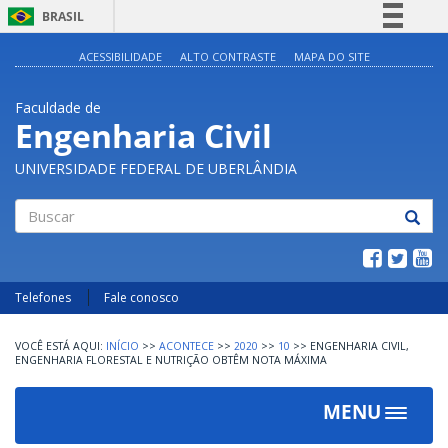
BRASIL
Simplifique!
ACESSIBILIDADE
ALTO CONTRASTE
MAPA DO SITE
Comunica BR
Faculdade de
Participe
Engenharia Civil
Acesso à informação
UNIVERSIDADE FEDERAL DE UBERLÂNDIA
Legislação
Canais
Buscar
Telefones
Fale conosco
INÍCIO
>>
ACONTECE
>>
2020
>>
10
>>
ENGENHARIA CIVIL,
ENGENHARIA FLORESTAL E NUTRIÇÃO OBTÊM NOTA MÁXIMA
MENU
Toggle
navigat