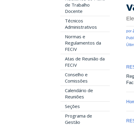
v
de Trabalho
Docente
Ele
Técnicos
Administrativos
por
Normas e
Publ
Regulamentos da
Últi
FECIV
Atas de Reunião da
FECIV
RE
Conselho e
Reg
Comissões
Fac
Calendário de
Reuniões
Hom
Seções
Programa de
RE
Gestão