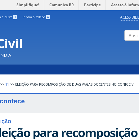
Simplifique!
Comunica BR
Participe
Acesso à infor
ACESSIBIL
ra a busca
3
Ir para o rodapé
4
ivil
Buscar
ÂNDIA
>>
11
>>
ELEIÇÃO PARA RECOMPOSIÇÃO DE DUAS VAGAS DOCENTES NO CONFECIV
contece
EIÇÃO
leição para recomposição