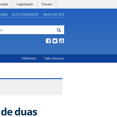
mação
Legislação
Canais
IDADE
ALTO CONTRASTE
MAPA DO SITE
Telefones
Fale conosco
 de duas