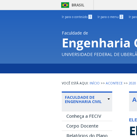
BRASIL
Ir para o conteúdo
1
Ir para o menu
2
Ir pa
Faculdade de
Engenharia C
UNIVERSIDADE FEDERAL DE UBERL
INÍCIO
>>
ACONTECE
>>
2020
FACULDADE DE
A
ENGENHARIA CIVIL
Conheça a FECIV
EL
E
Corpo Docente
Relatórios do Plano