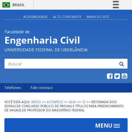
BRASIL
Simplifique!
ACESSIBILIDADE
ALTO CONTRASTE
MAPA DO SITE
Comunica BR
Faculdade de
Participe
Engenharia Civil
Acesso à informação
UNIVERSIDADE FEDERAL DE UBERLÂNDIA
Legislação
Canais
Buscar
Telefones
Fale conosco
INÍCIO
>>
ACONTECE
>>
2020
>>
12
>>
RETOMADA DOS
EDITAIS DE CONCURSO PÚBLICO DE PROVAS E TÍTULOS PARA PREENCHIMENTO
DE VAGA(S) DE PROFESSOR DO MAGISTÉRIO FEDERAL
MENU
Toggle