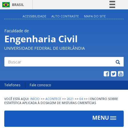
BRASIL
Simplifique!
ACESSIBILIDADE
ALTO CONTRASTE
MAPA DO SITE
Comunica BR
Faculdade de
Participe
Engenharia Civil
Acesso à informação
UNIVERSIDADE FEDERAL DE UBERLÂNDIA
Legislação
Canais
Buscar
Telefones
Fale conosco
INÍCIO
>>
ACONTECE
>>
2021
>>
04
>>
I ENCONTRO SOBRE
ESTATÍSTICA APLICADA À DOSAGEM DE MISTURAS CIMENTÍCIAS
MENU
Toggle
navigat