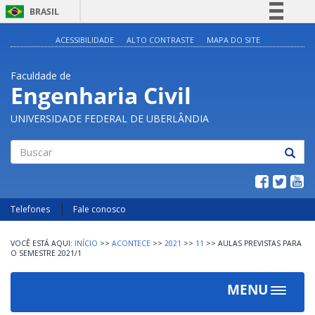
BRASIL
Simplifique!
ACESSIBILIDADE
ALTO CONTRASTE
MAPA DO SITE
Comunica BR
Faculdade de
Participe
Engenharia Civil
Acesso à informação
UNIVERSIDADE FEDERAL DE UBERLÂNDIA
Legislação
Canais
Buscar
Telefones
Fale conosco
INÍCIO
>>
ACONTECE
>>
2021
>>
11
>>
AULAS PREVISTAS PARA
O SEMESTRE 2021/1
MENU
Toggle
navigat