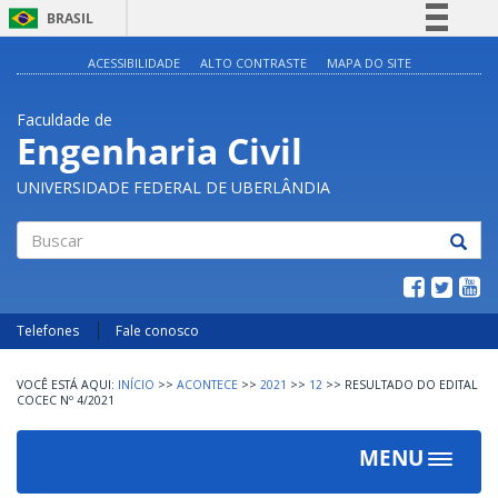
BRASIL
Simplifique!
ACESSIBILIDADE
ALTO CONTRASTE
MAPA DO SITE
Comunica BR
Faculdade de
Participe
Engenharia Civil
Acesso à informação
UNIVERSIDADE FEDERAL DE UBERLÂNDIA
Legislação
Canais
Buscar
Telefones
Fale conosco
INÍCIO
>>
ACONTECE
>>
2021
>>
12
>>
RESULTADO DO EDITAL
COCEC Nº 4/2021
MENU
Toggle
navigat