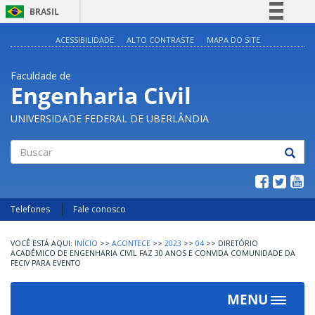
BRASIL
Simplifique!
ACESSIBILIDADE
ALTO CONTRASTE
MAPA DO SITE
Comunica BR
Faculdade de
Participe
Engenharia Civil
Acesso à informação
UNIVERSIDADE FEDERAL DE UBERLÂNDIA
Legislação
Canais
Buscar
Telefones
Fale conosco
INÍCIO
>>
ACONTECE
>>
2023
>>
04
>>
DIRETÓRIO
ACADÊMICO DE ENGENHARIA CIVIL FAZ 30 ANOS E CONVIDA COMUNIDADE DA
FECIV PARA EVENTO
MENU
Toggle