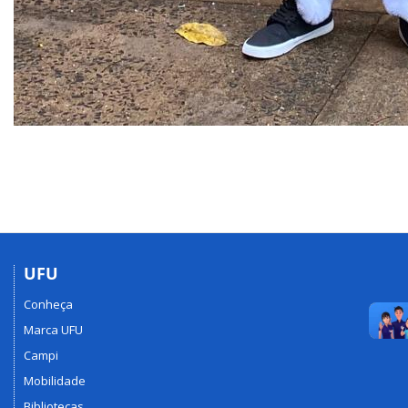
UFU
Conheça
Marca UFU
Campi
Mobilidade
Bibliotecas