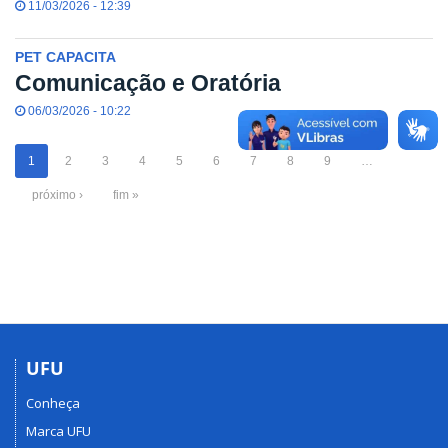
11/03/2026 - 12:39
PET CAPACITA
Comunicação e Oratória
06/03/2026 - 10:22
1
2
3
4
5
6
7
8
9
…
próximo ›
fim »
UFU
Conheça
Marca UFU