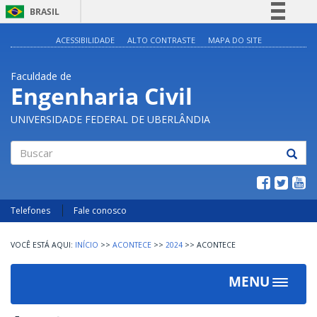
BRASIL
Simplifique!
ACESSIBILIDADE
ALTO CONTRASTE
MAPA DO SITE
Comunica BR
Faculdade de
Participe
Engenharia Civil
Acesso à informação
UNIVERSIDADE FEDERAL DE UBERLÂNDIA
Legislação
Canais
Buscar
Telefones
Fale conosco
INÍCIO
>>
ACONTECE
>>
2024
>>
ACONTECE
MENU
Toggle
navigat