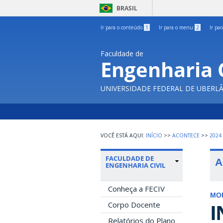
BRASIL
Ir para o conteúdo
1
Ir para o menu
2
Ir pa
Faculdade de
Engenharia C
UNIVERSIDADE FEDERAL DE UBERL
INÍCIO
>>
ACONTECE
>>
2024
FACULDADE DE
A
ENGENHARIA CIVIL
Conheça a FECIV
MO
I
Corpo Docente
Relatórios do Plano