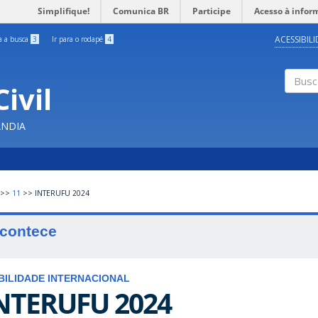
Simplifique!
Comunica BR
Participe
Acesso à infor
ACESSIBIL
ra a busca
3
Ir para o rodapé
4
ivil
Buscar
ÂNDIA
>>
11
>>
INTERUFU 2024
contece
BILIDADE INTERNACIONAL
NTERUFU 2024