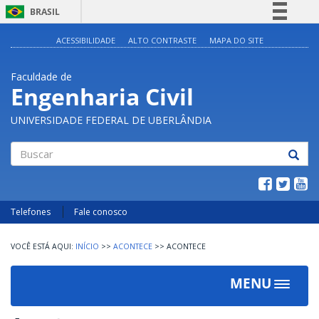
BRASIL
Simplifique!
ACESSIBILIDADE
ALTO CONTRASTE
MAPA DO SITE
Comunica BR
Faculdade de
Participe
Engenharia Civil
Acesso à informação
UNIVERSIDADE FEDERAL DE UBERLÂNDIA
Legislação
Canais
Buscar
Telefones
Fale conosco
INÍCIO
>>
ACONTECE
>>
ACONTECE
MENU
Toggle
navigat