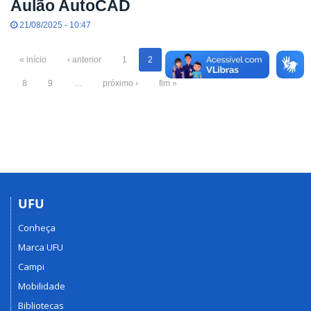
Aulão AutoCAD
21/08/2025 - 10:47
« início
‹ anterior
1
2
3
4
5
6
7
8
9
…
próximo ›
fim »
UFU
Conheça
Marca UFU
Campi
Mobilidade
Bibliotecas