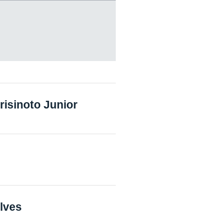
isinoto Junior
lves