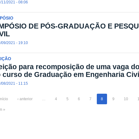
/11/2021 - 08:06
PÓSIO
IMPÓSIO DE PÓS-GRADUAÇÃO E PESQU
VIL
/09/2021 - 19:10
EIÇÃO
eição para recomposição de uma vaga d
 curso de Graduação em Engenharia Civi
/08/2021 - 11:15
início
‹ anterior
…
4
5
6
7
8
9
10
im »