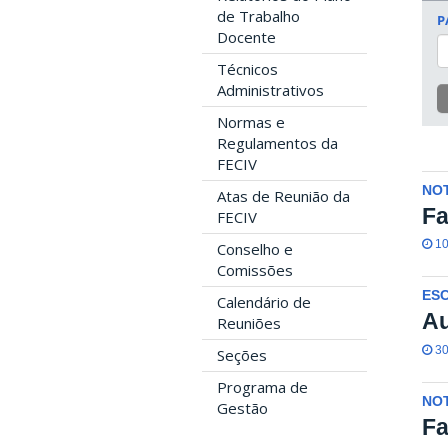
de Trabalho
P
Docente
Técnicos
Administrativos
Normas e
Regulamentos da
FECIV
NOT
Atas de Reunião da
Fa
FECIV
10
Conselho e
Comissões
ES
Calendário de
Au
Reuniões
30
Seções
Programa de
NOT
Gestão
Fa