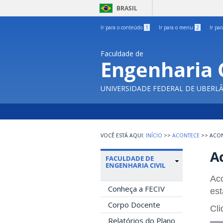
BRASIL
Ir para o conteúdo
1
Ir para o menu
2
Ir pa
Faculdade de
Engenharia C
UNIVERSIDADE FEDERAL DE UBERL
INÍCIO
>>
ACONTECE
>>
ACO
A
FACULDADE DE
ENGENHARIA CIVIL
Aco
Conheça a FECIV
est
Corpo Docente
Cli
Relatórios do Plano