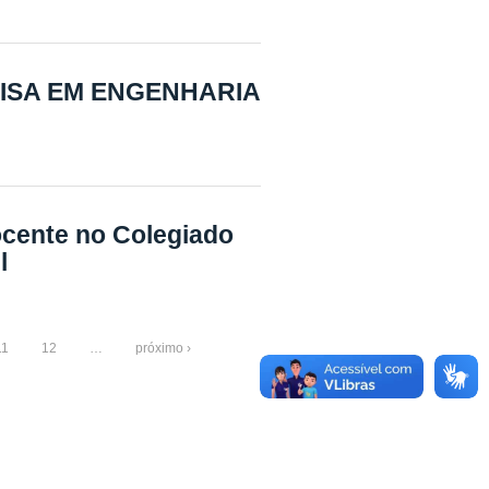
ISA EM ENGENHARIA
ocente no Colegiado
l
11
12
…
próximo ›