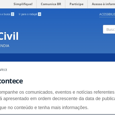
Simplifique!
Comunica BR
Participe
Acesso à infor
ACESSIBIL
ra a busca
3
Ir para o rodapé
4
ivil
Buscar
ÂNDIA
NTECE
contece
mpanhe os comunicados, eventos e notícias referentes
á apresentado em ordem decrescente da data de publi
que no conteúdo e tenha mais informações.