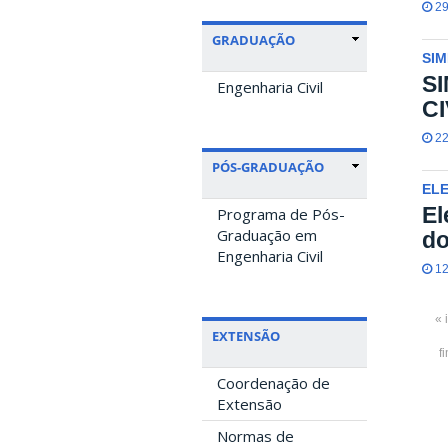
29
GRADUAÇÃO
SIM
S
Engenharia Civil
CI
22
PÓS-GRADUAÇÃO
EL
El
Programa de Pós-
Graduação em
do
Engenharia Civil
12
« 
EXTENSÃO
f
Coordenação de
Extensão
Normas de