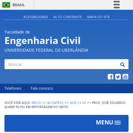
BRASIL
Simplifique!
ACESSIBILIDADE
ALTO CONTRASTE
MAPA DO SITE
Comunica BR
Faculdade de
Participe
Engenharia Civil
Acesso à informação
UNIVERSIDADE FEDERAL DE UBERLÂNDIA
Legislação
Canais
Buscar
Telefones
Fale conosco
INÍCIO
>>
ACONTECE
>>
2025
>>
02
>>
PROF. JOSÉ EDUARDO
ALAMY FILHO EM REPORTAGEM DO MGTV
MENU
Toggle
navigat