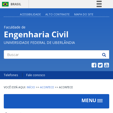
BRASIL
Simplifique!
ACESSIBILIDADE
ALTO CONTRASTE
MAPA DO SITE
Comunica BR
Faculdade de
Participe
Engenharia Civil
Acesso à informação
UNIVERSIDADE FEDERAL DE UBERLÂNDIA
Legislação
Canais
Buscar
Telefones
Fale conosco
INÍCIO
>>
ACONTECE
>>
ACONTECE
MENU
Toggle
navigat