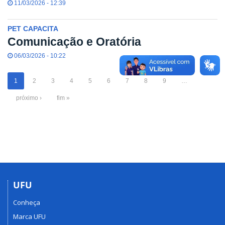
11/03/2026 - 12:39
PET CAPACITA
Comunicação e Oratória
06/03/2026 - 10:22
1
2
3
4
5
6
7
8
9
…
próximo ›
fim »
UFU
Conheça
Marca UFU