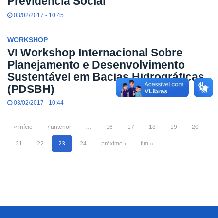
Previdência Social
03/02/2017 - 10:45
WORKSHOP
VI Workshop Internacional Sobre
Planejamento e Desenvolvimento
Sustentável em Bacias Hidrográficas
(PDSBH)
03/02/2017 - 10:44
« início
‹ anterior
…
16
17
18
19
20
21
22
23
24
próximo ›
fim »