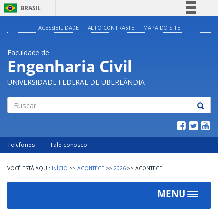
BRASIL
Simplifique!
ACESSIBILIDADE
ALTO CONTRASTE
MAPA DO SITE
Comunica BR
Faculdade de
Participe
Engenharia Civil
Acesso à informação
UNIVERSIDADE FEDERAL DE UBERLÂNDIA
Legislação
Canais
Buscar
Telefones
Fale conosco
INÍCIO
>>
ACONTECE
>>
2026
>>
ACONTECE
MENU
Toggle
navigat