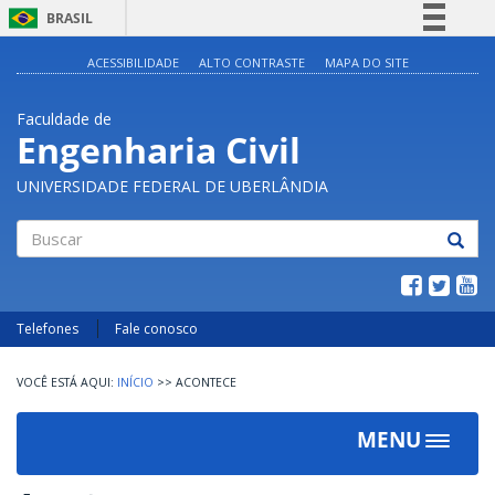
BRASIL
Simplifique!
ACESSIBILIDADE
ALTO CONTRASTE
MAPA DO SITE
Comunica BR
Faculdade de
Participe
Engenharia Civil
Acesso à informação
UNIVERSIDADE FEDERAL DE UBERLÂNDIA
Legislação
Canais
Buscar
Telefones
Fale conosco
INÍCIO
>>
ACONTECE
MENU
Toggle
navigat