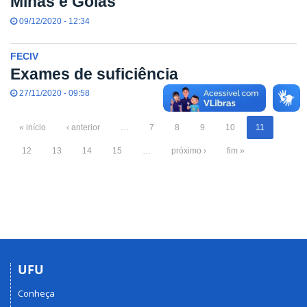
Minas e Goiás
09/12/2020 - 12:34
FECIV
Exames de suficiência
27/11/2020 - 09:58
« início
‹ anterior
…
7
8
9
10
11
12
13
14
15
…
próximo ›
fim »
UFU
Conheça