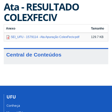
Ata - RESULTADO
COLEXFECIV
Anexo
Tamanho
SEI_UFU - 1579114 - Ata Apuração ColexFeciv.pdf
129.7 KB
Central de Conteúdos
UFU
Conheça