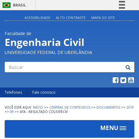
BRASIL
Simplifique!
ACESSIBILIDADE
ALTO CONTRASTE
MAPA DO SITE
Comunica BR
Faculdade de
Participe
Engenharia Civil
Acesso à informação
UNIVERSIDADE FEDERAL DE UBERLÂNDIA
Legislação
Canais
Buscar
Telefones
Fale conosco
INÍCIO
>>
CENTRAL DE CONTEUDOS
>>
DOCUMENTOS
>>
2019
>>
09
>>
ATA - RESULTADO COLEXFECIV
MENU
Toggle
navigat