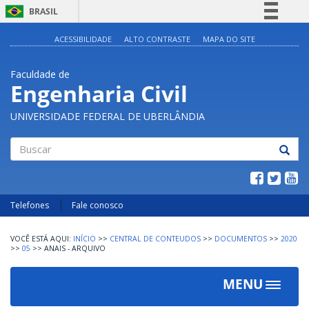
BRASIL
Simplifique!
ACESSIBILIDADE
ALTO CONTRASTE
MAPA DO SITE
Comunica BR
Faculdade de
Participe
Engenharia Civil
Acesso à informação
UNIVERSIDADE FEDERAL DE UBERLÂNDIA
Legislação
Canais
Buscar
Telefones
Fale conosco
INÍCIO
>>
CENTRAL DE CONTEUDOS
>>
DOCUMENTOS
>>
2020
>>
05
>>
ANAIS - ARQUIVO
MENU
Toggle
navigat