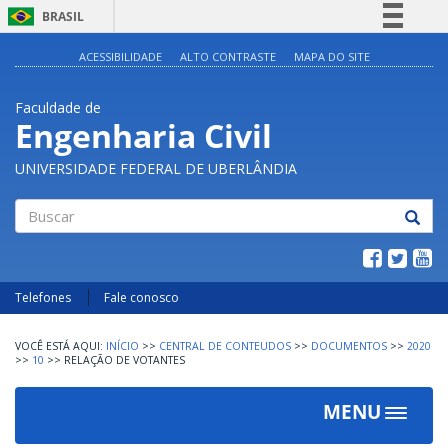
BRASIL
Simplifique!
ACESSIBILIDADE
ALTO CONTRASTE
MAPA DO SITE
Comunica BR
Faculdade de
Participe
Engenharia Civil
Acesso à informação
UNIVERSIDADE FEDERAL DE UBERLÂNDIA
Legislação
Canais
Buscar
Telefones
Fale conosco
INÍCIO
>>
CENTRAL DE CONTEUDOS
>>
DOCUMENTOS
>>
2020
>>
10
>>
RELAÇÃO DE VOTANTES
MENU
Toggle
navigat