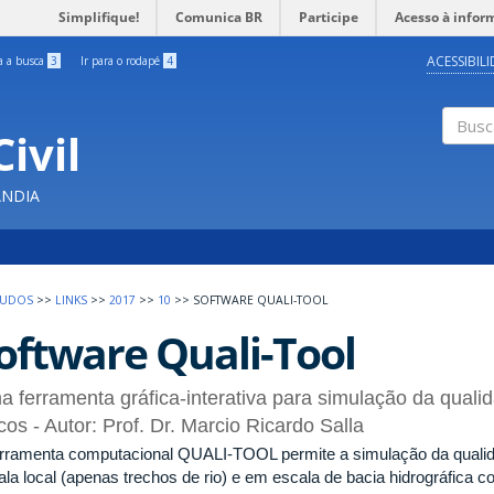
Simplifique!
Comunica BR
Participe
Acesso à infor
ACESSIBIL
ra a busca
3
Ir para o rodapé
4
ivil
Buscar
ÂNDIA
EUDOS
>>
LINKS
>>
2017
>>
10
>>
SOFTWARE QUALI-TOOL
oftware Quali-Tool
 ferramenta gráfica-interativa para simulação da qual
icos - Autor: Prof. Dr. Marcio Ricardo Salla
erramenta computacional QUALI-TOOL permite a simulação da qualid
la local (apenas trechos de rio) e em escala de bacia hidrográfica co