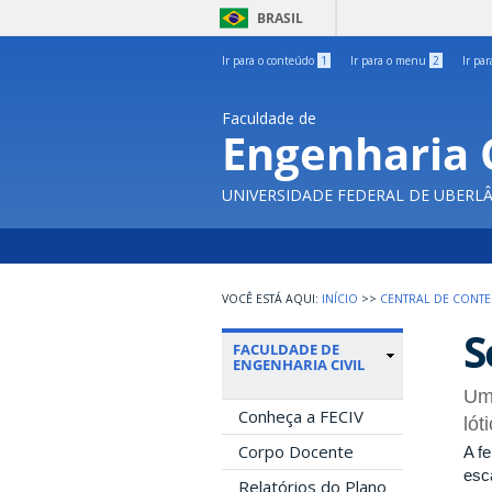
BRASIL
Ir para o conteúdo
1
Ir para o menu
2
Ir pa
Faculdade de
Engenharia C
UNIVERSIDADE FEDERAL DE UBERL
INÍCIO
>>
CENTRAL DE CONT
S
FACULDADE DE
ENGENHARIA CIVIL
Uma
Conheça a FECIV
lót
Corpo Docente
A f
esca
Relatórios do Plano