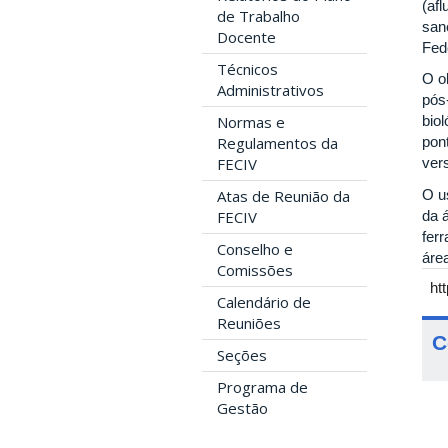
(afl
de Trabalho
san
Docente
Fed
Técnicos
O o
Administrativos
pós
Normas e
bio
Regulamentos da
pon
FECIV
ver
O u
Atas de Reunião da
da 
FECIV
fer
Conselho e
áre
Comissões
ht
Calendário de
Reuniões
C
Seções
Programa de
Gestão