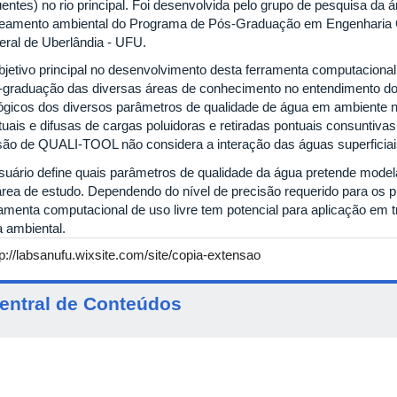
uentes) no rio principal. Foi desenvolvida pelo grupo de pesquisa da 
eamento ambiental do Programa de Pós-Graduação em Engenharia C
eral de Uberlândia - UFU.
bjetivo principal no desenvolvimento desta ferramenta computacional 
-graduação das diversas áreas de conhecimento no entendimento dos
lógicos dos diversos parâmetros de qualidade de água em ambiente na
tuais e difusas de cargas poluidoras e retiradas pontuais consuntivas
são de QUALI-TOOL não considera a interação das águas superficia
suário define quais parâmetros de qualidade da água pretende modelar
área de estudo. Dependendo do nível de precisão requerido para os 
ramenta computacional de uso livre tem potencial para aplicação em t
a ambiental.
tp://labsanufu.wixsite.com/site/copia-extensao
entral de Conteúdos