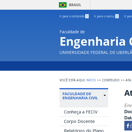
BRASIL
Ir para o conteúdo
1
Ir para o menu
2
Ir pa
Faculdade de
Engenharia C
UNIVERSIDADE FEDERAL DE UBERL
INÍCIO
>>
CONTEUDO
>>
ATA
At
FACULDADE DE
ENGENHARIA CIVIL
Env
Conheça a FECIV
Do
Dat
Corpo Docente
 

Relatórios do Plano