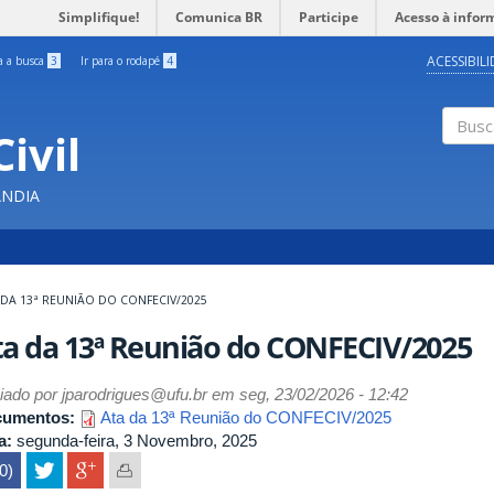
Simplifique!
Comunica BR
Participe
Acesso à infor
ACESSIBIL
ra a busca
3
Ir para o rodapé
4
ivil
Buscar
ÂNDIA
 DA 13ª REUNIÃO DO CONFECIV/2025
a da 13ª Reunião do CONFECIV/2025
iado por
jparodrigues@ufu.br
em seg, 23/02/2026 - 12:42
cumentos:
Ata da 13ª Reunião do CONFECIV/2025
a:
segunda-feira, 3 Novembro, 2025
(0)