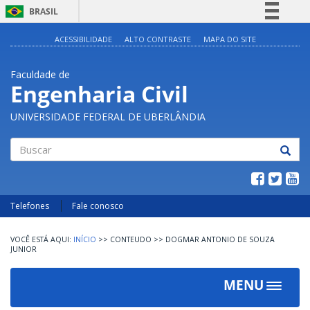
BRASIL
Simplifique!
ACESSIBILIDADE
ALTO CONTRASTE
MAPA DO SITE
Comunica BR
Faculdade de
Participe
Engenharia Civil
Acesso à informação
UNIVERSIDADE FEDERAL DE UBERLÂNDIA
Legislação
Canais
Buscar
Telefones
Fale conosco
INÍCIO
>>
CONTEUDO
>>
DOGMAR ANTONIO DE SOUZA
JUNIOR
MENU
Toggle
navigat