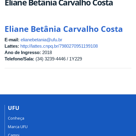
Eliane Betânia Carvalho Costa
Eliane Betânia Carvalho Costa
E-mail:
elianebetania@ufu.br
Lattes:
http://lattes.cnpq.br/7980270951199108
Ano de Ingresso:
2018
Telefone/Sala:
(34) 3239-4446 / 1Y229
UFU
Conheça
Marca UFU
Campi