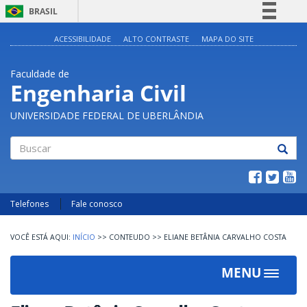
BRASIL
Simplifique!
ACESSIBILIDADE
ALTO CONTRASTE
MAPA DO SITE
Comunica BR
Faculdade de
Participe
Engenharia Civil
Acesso à informação
UNIVERSIDADE FEDERAL DE UBERLÂNDIA
Legislação
Canais
Buscar
Telefones
Fale conosco
INÍCIO
>>
CONTEUDO
>>
ELIANE BETÂNIA CARVALHO COSTA
MENU
Toggle
navigat