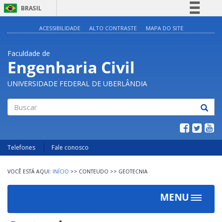
BRASIL
Simplifique!
ACESSIBILIDADE
ALTO CONTRASTE
MAPA DO SITE
Comunica BR
Faculdade de
Participe
Engenharia Civil
Acesso à informação
UNIVERSIDADE FEDERAL DE UBERLÂNDIA
Legislação
Canais
Buscar
Telefones
Fale conosco
INÍCIO
>>
CONTEUDO
>>
GEOTECNIA
MENU
Toggle
navigat