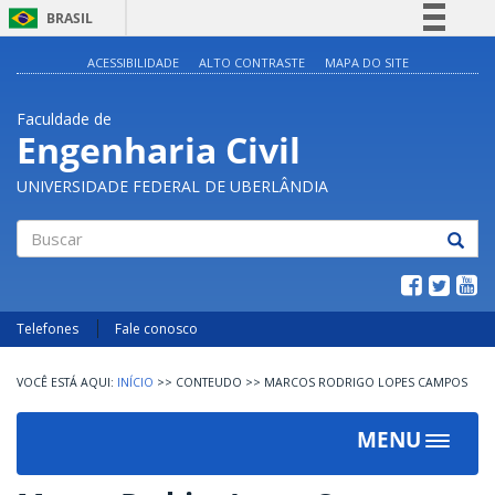
BRASIL
Simplifique!
ACESSIBILIDADE
ALTO CONTRASTE
MAPA DO SITE
Comunica BR
Faculdade de
Participe
Engenharia Civil
Acesso à informação
UNIVERSIDADE FEDERAL DE UBERLÂNDIA
Legislação
Canais
Buscar
Telefones
Fale conosco
INÍCIO
>>
CONTEUDO
>>
MARCOS RODRIGO LOPES CAMPOS
MENU
Toggle
navigat