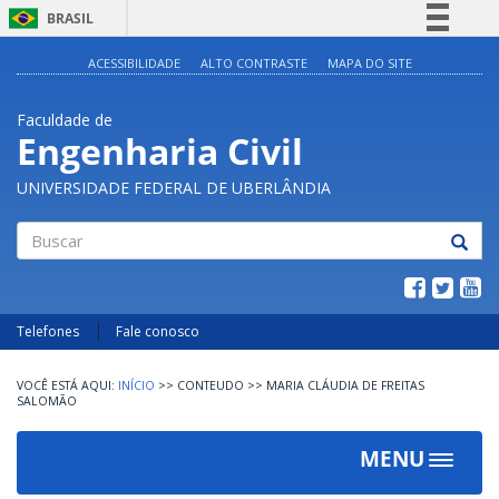
BRASIL
Simplifique!
ACESSIBILIDADE
ALTO CONTRASTE
MAPA DO SITE
Comunica BR
Faculdade de
Participe
Engenharia Civil
Acesso à informação
UNIVERSIDADE FEDERAL DE UBERLÂNDIA
Legislação
Canais
Buscar
Telefones
Fale conosco
INÍCIO
>>
CONTEUDO
>>
MARIA CLÁUDIA DE FREITAS
SALOMÃO
MENU
Toggle
navigat