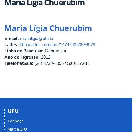
Maria Lígia Chuerubim
Maria Lígia Chuerubim
E-mail:
marialigia@ufu.br
Lattes:
http://lattes.cnpq.br/2147424953594579
Linha de Pesquisa:
Geomática
Ano de Ingresso:
2012
Telefone/Sala:
(34) 3239-4096 / Sala 1Y231
UFU
Conheça
Marca UFU