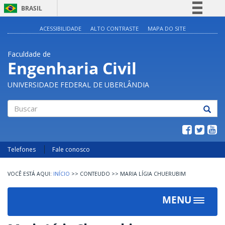
BRASIL
Simplifique!
ACESSIBILIDADE
ALTO CONTRASTE
MAPA DO SITE
Comunica BR
Faculdade de
Participe
Engenharia Civil
Acesso à informação
UNIVERSIDADE FEDERAL DE UBERLÂNDIA
Legislação
Canais
Buscar
Telefones
Fale conosco
INÍCIO
>>
CONTEUDO
>>
MARIA LÍGIA CHUERUBIM
MENU
Toggle
navigat