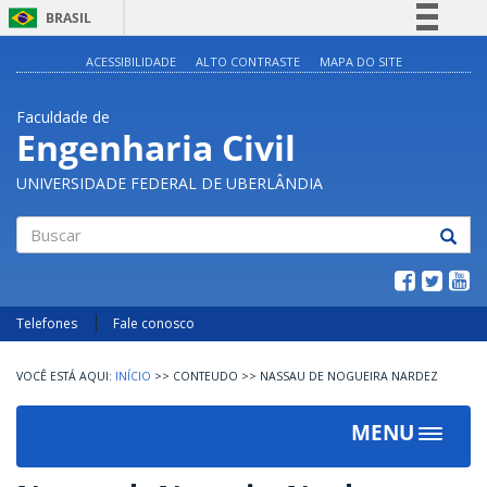
BRASIL
Simplifique!
ACESSIBILIDADE
ALTO CONTRASTE
MAPA DO SITE
Comunica BR
Faculdade de
Participe
Engenharia Civil
Acesso à informação
UNIVERSIDADE FEDERAL DE UBERLÂNDIA
Legislação
Canais
Buscar
Telefones
Fale conosco
INÍCIO
>>
CONTEUDO
>>
NASSAU DE NOGUEIRA NARDEZ
MENU
Toggle
navigat