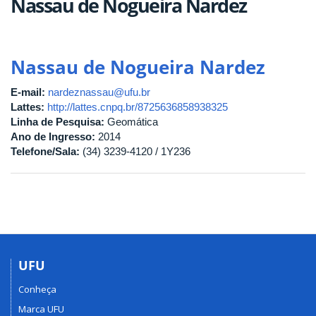
Nassau de Nogueira Nardez
Nassau de Nogueira Nardez
E-mail:
nardeznassau@ufu.br
Lattes:
http://lattes.cnpq.br/8725636858938325
Linha de Pesquisa:
Geomática
Ano de Ingresso:
2014
Telefone/Sala:
(34) 3239-4120 / 1Y236
UFU
Conheça
Marca UFU