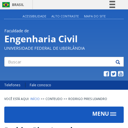
BRASIL
Simplifique!
ACESSIBILIDADE
ALTO CONTRASTE
MAPA DO SITE
Comunica BR
Faculdade de
Participe
Engenharia Civil
Acesso à informação
UNIVERSIDADE FEDERAL DE UBERLÂNDIA
Legislação
Canais
Buscar
Telefones
Fale conosco
INÍCIO
>>
CONTEUDO
>>
RODRIGO PIRES LEANDRO
MENU
Toggle
navigat