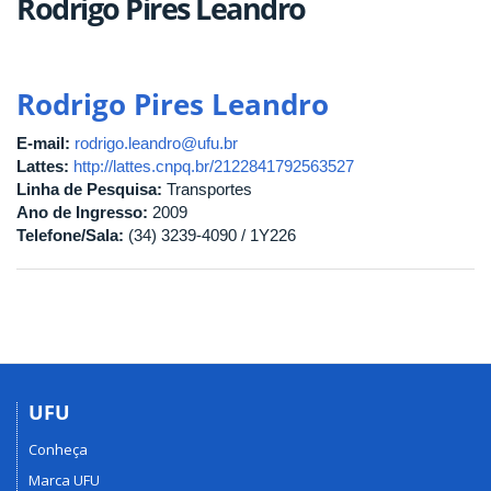
Rodrigo Pires Leandro
Rodrigo Pires Leandro
E-mail:
rodrigo.leandro@ufu.br
Lattes:
http://lattes.cnpq.br/2122841792563527
Linha de Pesquisa:
Transportes
Ano de Ingresso:
2009
Telefone/Sala:
(34) 3239-4090 / 1Y226
UFU
Conheça
Marca UFU