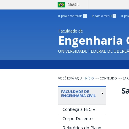
BRASIL
Ir para o conteúdo
1
Ir para o menu
2
Ir pa
Faculdade de
Engenharia C
UNIVERSIDADE FEDERAL DE UBERL
INÍCIO
>>
CONTEUDO
>>
SAR
Sa
FACULDADE DE
ENGENHARIA CIVIL
Conheça a FECIV
Corpo Docente
Relatórios do Plano