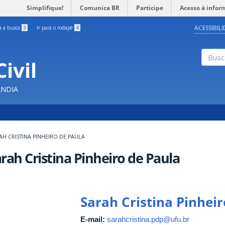
Simplifique!
Comunica BR
Participe
Acesso à infor
ACESSIBIL
ra a busca
3
Ir para o rodapé
4
ivil
Buscar
ÂNDIA
AH CRISTINA PINHEIRO DE PAULA
rah Cristina Pinheiro de Paula
Sarah Cristina Pinheir
E-mail:
sarahcristina.pdp@ufu.br