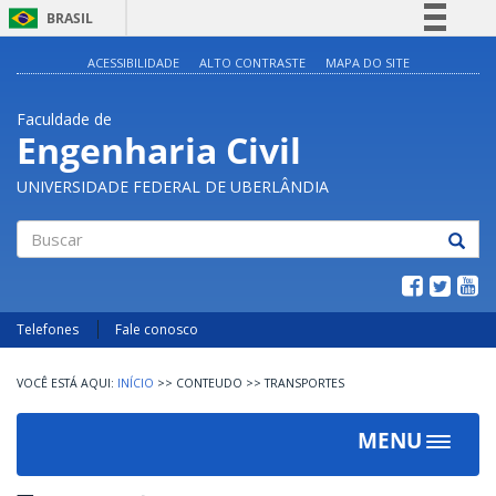
BRASIL
Simplifique!
ACESSIBILIDADE
ALTO CONTRASTE
MAPA DO SITE
Comunica BR
Faculdade de
Participe
Engenharia Civil
Acesso à informação
UNIVERSIDADE FEDERAL DE UBERLÂNDIA
Legislação
Canais
Buscar
Telefones
Fale conosco
INÍCIO
>>
CONTEUDO
>>
TRANSPORTES
MENU
Toggle
navigat