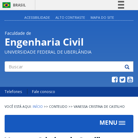
BRASIL
Simplifique!
ACESSIBILIDADE
ALTO CONTRASTE
MAPA DO SITE
Comunica BR
Faculdade de
Participe
Engenharia Civil
Acesso à informação
UNIVERSIDADE FEDERAL DE UBERLÂNDIA
Legislação
Canais
Buscar
Telefones
Fale conosco
INÍCIO
>>
CONTEUDO
>>
VANESSA CRISTINA DE CASTILHO
MENU
Toggle
navigat