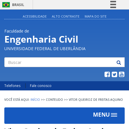
BRASIL
Simplifique!
ACESSIBILIDADE
ALTO CONTRASTE
MAPA DO SITE
Comunica BR
Faculdade de
Participe
Engenharia Civil
Acesso à informação
UNIVERSIDADE FEDERAL DE UBERLÂNDIA
Legislação
Canais
Buscar
Telefones
Fale conosco
INÍCIO
>>
CONTEUDO
>>
VITOR QUEIROZ DE FREITAS AQUINO
MENU
Toggle
navigat