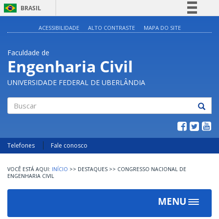
BRASIL
Simplifique!
ACESSIBILIDADE
ALTO CONTRASTE
MAPA DO SITE
Comunica BR
Faculdade de
Participe
Engenharia Civil
Acesso à informação
UNIVERSIDADE FEDERAL DE UBERLÂNDIA
Legislação
Canais
Buscar
Telefones
Fale conosco
INÍCIO
>>
DESTAQUES
>>
CONGRESSO NACIONAL DE
ENGENHARIA CIVIL
MENU
Toggle
navigat