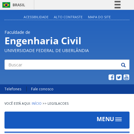
BRASIL
Simplifique!
ACESSIBILIDADE
ALTO CONTRASTE
MAPA DO SITE
Comunica BR
Faculdade de
Participe
Engenharia Civil
Acesso à informação
UNIVERSIDADE FEDERAL DE UBERLÂNDIA
Legislação
Canais
Buscar
Telefones
Fale conosco
INÍCIO
>>
LEGISLACOES
MENU
Toggle
navigat