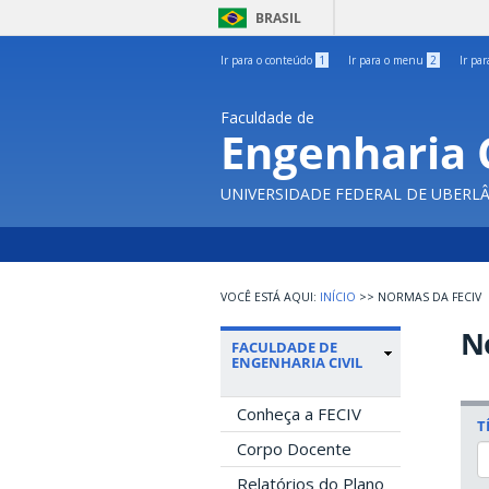
BRASIL
Ir para o conteúdo
1
Ir para o menu
2
Ir pa
Faculdade de
Engenharia C
UNIVERSIDADE FEDERAL DE UBERL
INÍCIO
>>
NORMAS DA FECIV
N
FACULDADE DE
ENGENHARIA CIVIL
Conheça a FECIV
T
Corpo Docente
Relatórios do Plano