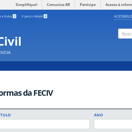
Simplifique!
Comunica BR
Participe
Acesso à infor
ACESSIBIL
ra a busca
3
Ir para o rodapé
4
ivil
Buscar
ÂNDIA
ormas da FECIV
ÍTULO
ANO