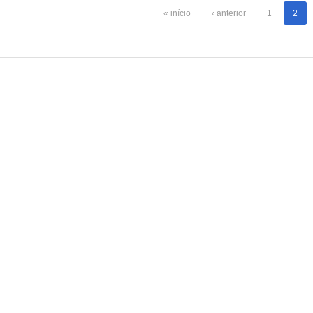
« início
‹ anterior
1
2