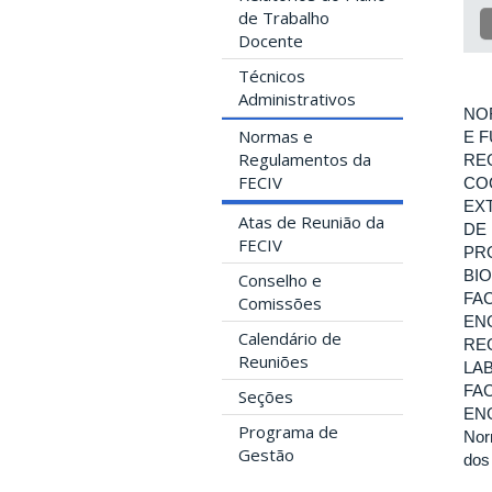
de Trabalho
Docente
Técnicos
Administrativos
NO
Normas e
E 
Regulamentos da
RE
FECIV
CO
EX
Atas de Reunião da
DE
FECIV
PR
BI
Conselho e
FA
Comissões
EN
Calendário de
RE
Reuniões
LA
FA
Seções
ENG
Programa de
Nor
Gestão
dos