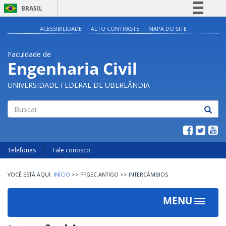
BRASIL
Simplifique!
ACESSIBILIDADE
ALTO CONTRASTE
MAPA DO SITE
Comunica BR
Faculdade de
Participe
Engenharia Civil
Acesso à informação
UNIVERSIDADE FEDERAL DE UBERLÂNDIA
Legislação
Canais
Buscar
Telefones
Fale conosco
INÍCIO
>>
PPGEC ANTIGO
>>
INTERCÂMBIOS
MENU
Toggle
navigat