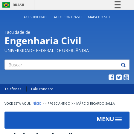
BRASIL
Simplifique!
ACESSIBILIDADE
ALTO CONTRASTE
MAPA DO SITE
Comunica BR
Faculdade de
Participe
Engenharia Civil
Acesso à informação
UNIVERSIDADE FEDERAL DE UBERLÂNDIA
Legislação
Canais
Buscar
Telefones
Fale conosco
INÍCIO
>>
PPGEC ANTIGO
>>
MÁRCIO RICARDO SALLA
MENU
Toggle
navigat