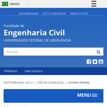
BRASIL
Simplifique!
ACESSIBILIDADE
ALTO CONTRASTE
MAPA DO SITE
Comunica BR
Faculdade de
Participe
Engenharia Civil
Acesso à informação
UNIVERSIDADE FEDERAL DE UBERLÂNDIA
Legislação
Canais
Buscar
Telefones
Fale conosco
INÍCIO
>>
TIPO DE LEGISLACAO
>>
NORMA INTERNA
MENU
Toggle
navigat