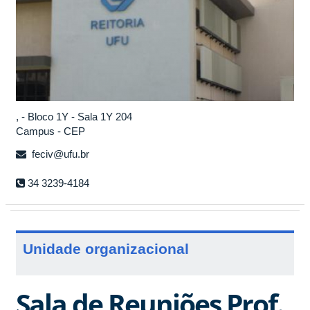
, - Bloco 1Y - Sala 1Y 204
Campus - CEP
feciv@ufu.br
34 3239-4184
Unidade organizacional
Sala de Reuniões Prof.