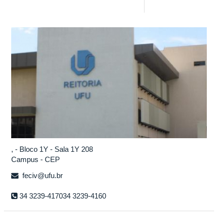
, - Bloco 1Y - Sala 1Y 208
Campus - CEP
feciv@ufu.br
34 3239-417034 3239-4160