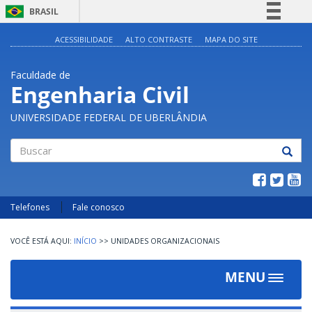
BRASIL
Simplifique!
ACESSIBILIDADE
ALTO CONTRASTE
MAPA DO SITE
Comunica BR
Faculdade de
Participe
Engenharia Civil
Acesso à informação
UNIVERSIDADE FEDERAL DE UBERLÂNDIA
Legislação
Canais
Buscar
Telefones
Fale conosco
INÍCIO
>>
UNIDADES ORGANIZACIONAIS
MENU
Toggle
navigat